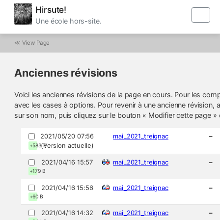
Hirsute!
Une école hors-site.
≪
View Page
Anciennes révisions
Voici les anciennes révisions de la page en cours. Pour les comp
avec les cases à options. Pour revenir à une ancienne révision, a
sur son nom, puis cliquez sur le bouton « Modifier cette page » e
2021/05/20 07:56
mai_2021_treignac
–
(Version actuelle)
+583 B
2021/04/16 15:57
mai_2021_treignac
–
+179 B
2021/04/16 15:56
mai_2021_treignac
–
+60 B
2021/04/16 14:32
mai_2021_treignac
–